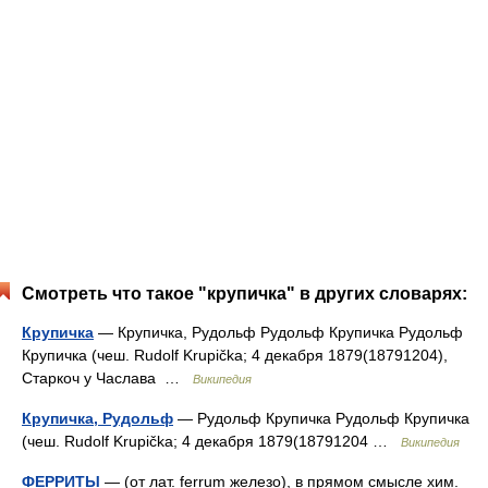
Смотреть что такое "крупичка" в других словарях:
Крупичка
— Крупичка, Рудольф Рудольф Крупичка Рудольф
Крупичка (чеш. Rudolf Krupička; 4 декабря 1879(18791204),
Старкоч у Часлава …
Википедия
Крупичка, Рудольф
— Рудольф Крупичка Рудольф Крупичка
(чеш. Rudolf Krupička; 4 декабря 1879(18791204 …
Википедия
ФЕРРИТЫ
— (от лат. ferrum железо), в прямом смысле хим.