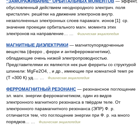
"ЗАМОРАЖИВАНИЕ" ОРБИТАЛЬНЫХ МОМЕНТОВ
— эффект,
обусловленный действием неоднородного электрич. поля
кристаллич. решётки на движение электронов внутр.
незаполненных электронных слоев парамагн. ионов [1]: ср.
значение проекции орбитального магн. момента этих
электронов на направление… …
Физическая энциклопедия
МАГНИТНЫЕ ДИЭЛЕКТРИКИ
— магнитоупорядоченные
вещества (ферро , ферри и антиферромагнетики),
обладающие очень низкой электропроводностью.
Представителями их являются нек рые ферриты со структурой
шпинели: MgFe2O4, , и др., имеющие при комнатной темп ре
(T =300 К) уд.… …
Физическая энциклопедия
ФЕРРОМАГНИТНЫЙ РЕЗОНАНС
— резонансное поглощение
эл. магн. энергии ферромагнетиком, один из видов
электронного магнитного резонанса в твёрдом теле. От
электронного парамагнитного резонанса (ЭПР) Ф. р.
отличается тем, что поглощение энергии при Ф. р. на много
порядков… …
Физическая энциклопедия