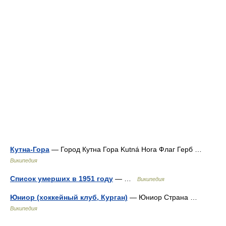
Кутна-Гора
— Город Кутна Гора Kutná Hora Флаг Герб …
Википедия
Список умерших в 1951 году
— …
Википедия
Юниор (хоккейный клуб, Курган)
— Юниор Страна …
Википедия